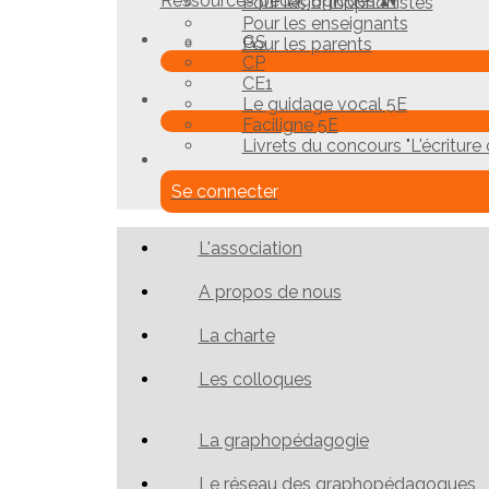
Ressources pédagogiques
▴
▾
Pour les orthophonistes
Pour les enseignants
GS
Pour les parents
CP
CE1
Le guidage vocal 5E
Faciligne 5E
Livrets du concours "L'écriture c
Se connecter
L'association
A propos de nous
La charte
Les colloques
La graphopédagogie
Le réseau des graphopédagogues