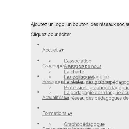
Ajoutez un logo, un bouton, des réseaux socia
Cliquez pour éditer
Accueil
▴
▾
L'association
Graphopédagogie
▴
▾
A propos de nous
La charte
La graphopédagogie
Les colloques
Pédagogie de la langue écrite
▴
▾
Le réseau des graphopédago
Profession : graphopédagogu
La pédagogie de la langue écr
Actualités
▴
▾
Le réseau des pédagogues de l
Formations
▴
▾
Graphopédagogue