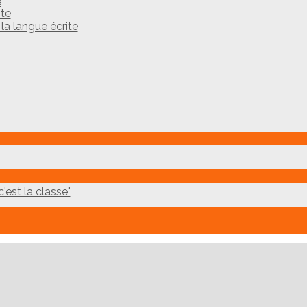
e
ite
a langue écrite
'est la classe"