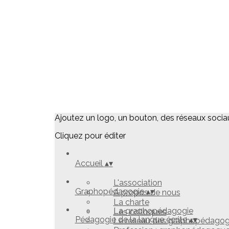
Ajoutez un logo, un bouton, des réseaux socia
Cliquez pour éditer
Accueil
▴
▾
L'association
Graphopédagogie
▴
▾
A propos de nous
La charte
La graphopédagogie
Les colloques
Pédagogie de la langue écrite
▴
▾
Le réseau des graphopédago