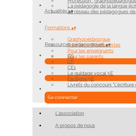
Profession : graphopédagogu
La pédagogie de la langue écr
Actualités
▴
▾
Le réseau des pédagogues de l
Formations
▴
▾
Graphopédagogue
Ressources pédagogiques
▴
▾
Pour les orthophonistes
Pour les enseignants
GS
Pour les parents
CP
CE1
Le guidage vocal 5E
Faciligne 5E
Livrets du concours "L'écriture c
Se connecter
L'association
A propos de nous