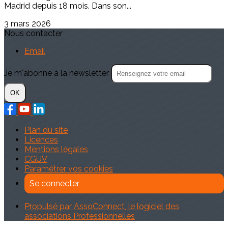
Madrid depuis 18 mois. Dans son...
3 mars 2026
Nous contacter
Email
Je m'abonne à la newsletter
OK
Plan du site
Licences
Mentions légales
CGUV
Paramétrer vos cookies
Se connecter
Propulsé par AssoConnect, le logiciel des
associations Professionnelles