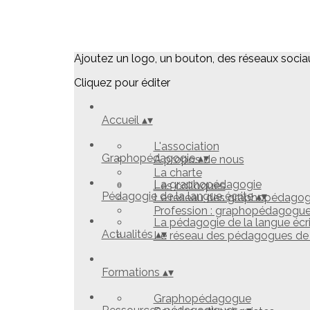
Ajoutez un logo, un bouton, des réseaux socia
Cliquez pour éditer
Accueil
▴
▾
L'association
Graphopédagogie
▴
▾
A propos de nous
La charte
La graphopédagogie
Les colloques
Pédagogie de la langue écrite
▴
▾
Le réseau des graphopédago
Profession : graphopédagogu
La pédagogie de la langue écr
Actualités
▴
▾
Le réseau des pédagogues de l
Formations
▴
▾
Graphopédagogue