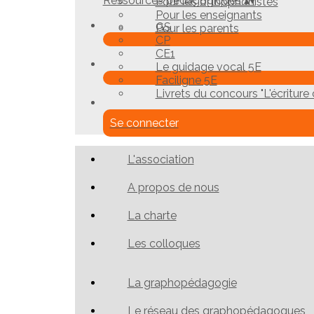
Ressources pédagogiques
▴
▾
Pour les orthophonistes
Pour les enseignants
GS
Pour les parents
CP
CE1
Le guidage vocal 5E
Faciligne 5E
Livrets du concours "L'écriture c
Se connecter
L'association
A propos de nous
La charte
Les colloques
La graphopédagogie
Le réseau des graphopédagogues