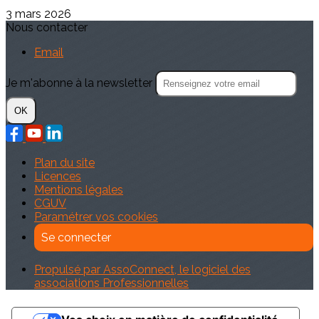
3 mars 2026
Nous contacter
Email
Je m'abonne à la newsletter
OK
Plan du site
Licences
Mentions légales
CGUV
Paramétrer vos cookies
Se connecter
Propulsé par AssoConnect, le logiciel des
associations Professionnelles