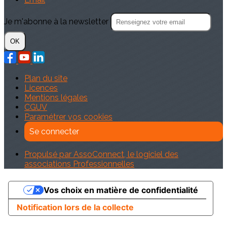
Je m'abonne à la newsletter
OK
Plan du site
Licences
Mentions légales
CGUV
Paramétrer vos cookies
Se connecter
Propulsé par AssoConnect, le logiciel des
associations Professionnelles
Vos choix en matière de confidentialité
Notification lors de la collecte