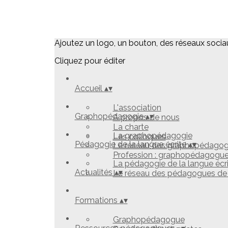
Ajoutez un logo, un bouton, des réseaux socia
Cliquez pour éditer
Accueil
▴
▾
L'association
Graphopédagogie
▴
▾
A propos de nous
La charte
La graphopédagogie
Les colloques
Pédagogie de la langue écrite
▴
▾
Le réseau des graphopédago
Profession : graphopédagogu
La pédagogie de la langue écr
Actualités
▴
▾
Le réseau des pédagogues de l
Formations
▴
▾
Graphopédagogue