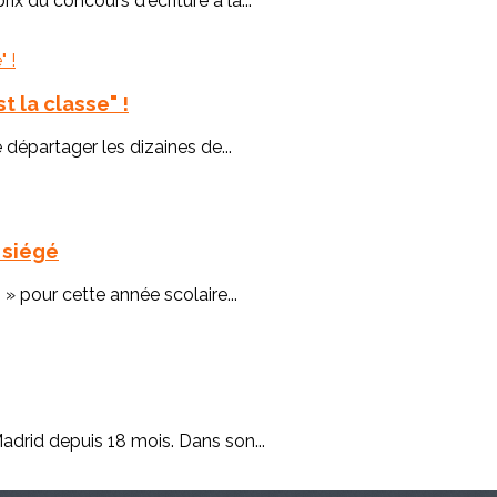
rix du concours d'écriture à la...
 la classe" !
 départager les dizaines de...
a siégé
 » pour cette année scolaire...
adrid depuis 18 mois. Dans son...