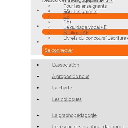
Ressources pédagogiques
▴
▾
Pour les orthophonistes
Pour les enseignants
GS
Pour les parents
CP
CE1
Le guidage vocal 5E
Faciligne 5E
Livrets du concours "L'écriture c
Se connecter
L'association
A propos de nous
La charte
Les colloques
La graphopédagogie
Le réseau des graphopédagogues