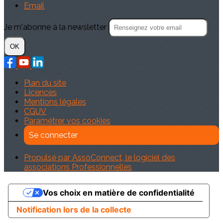
Email
Je m'abonne à la newsletter
OK
Plan du site
Licences
Mentions légales
CGUV
Paramétrer vos cookies
Se connecter
Propulsé par AssoConnect, le logiciel des
associations Professionnelles
Vos choix en matière de confidentialité
Notification lors de la collecte