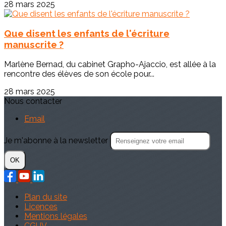
28 mars 2025
Que disent les enfants de l'écriture
manuscrite ?
Marlène Bernad, du cabinet Grapho-Ajaccio, est allée à la
rencontre des élèves de son école pour...
28 mars 2025
Nous contacter
Email
Je m'abonne à la newsletter
OK
Plan du site
Licences
Mentions légales
CGUV