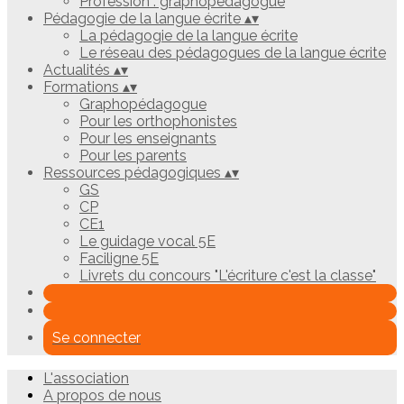
Profession : graphopédagogue
Pédagogie de la langue écrite
▴
▾
La pédagogie de la langue écrite
Le réseau des pédagogues de la langue écrite
Actualités
▴
▾
Formations
▴
▾
Graphopédagogue
Pour les orthophonistes
Pour les enseignants
Pour les parents
Ressources pédagogiques
▴
▾
GS
CP
CE1
Le guidage vocal 5E
Faciligne 5E
Livrets du concours "L'écriture c'est la classe"
Se connecter
L'association
A propos de nous