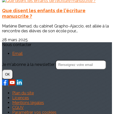
Que disent les enfants de l'écriture
manuscrite ?
Marlène Bernad, du cabinet Grapho-Ajaccio, est allée à la
rencontre des élèves de son école pour...
28 mars 2025
Nous contacter
Email
Je m'abonne à la newsletter
OK
Plan du site
Licences
Mentions légales
CGUV
Paramétrer vos cookies