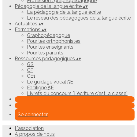
Profession : graphopédagogue
Pédagogie de la langue écrite
▴
▾
La pédagogie de la langue écrite
Le réseau des pédagogues de la langue écrite
Actualités
▴
▾
Formations
▴
▾
Graphopédagogue
Pour les orthophonistes
Pour les enseignants
Pour les parents
Ressources pédagogiques
▴
▾
GS
CP
CE1
Le guidage vocal 5E
Faciligne 5E
Livrets du concours "L'écriture c'est la classe"
Se connecter
L'association
A propos de nous