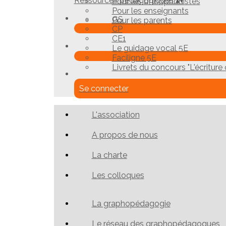
Ressources pédagogiques
▴
▾
Pour les orthophonistes
Pour les enseignants
GS
Pour les parents
CP
CE1
Le guidage vocal 5E
Faciligne 5E
Livrets du concours "L'écriture c
Se connecter
L'association
A propos de nous
La charte
Les colloques
La graphopédagogie
Le réseau des graphopédagogues