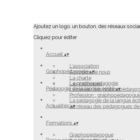
Ajoutez un logo, un bouton, des réseaux socia
Cliquez pour éditer
Accueil
▴
▾
L'association
Graphopédagogie
▴
▾
A propos de nous
La charte
La graphopédagogie
Les colloques
Pédagogie de la langue écrite
▴
▾
Le réseau des graphopédago
Profession : graphopédagogu
La pédagogie de la langue écr
Actualités
▴
▾
Le réseau des pédagogues de l
Formations
▴
▾
Graphopédagogue