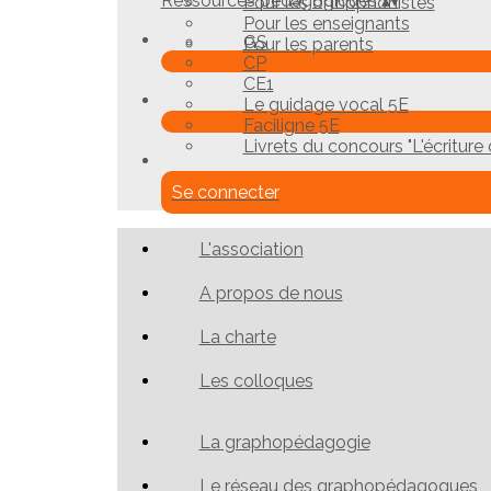
Ressources pédagogiques
▴
▾
Pour les orthophonistes
Pour les enseignants
GS
Pour les parents
CP
CE1
Le guidage vocal 5E
Faciligne 5E
Livrets du concours "L'écriture c
Se connecter
L'association
A propos de nous
La charte
Les colloques
La graphopédagogie
Le réseau des graphopédagogues