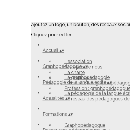
Ajoutez un logo, un bouton, des réseaux socia
Cliquez pour éditer
Accueil
▴
▾
L'association
Graphopédagogie
▴
▾
A propos de nous
La charte
La graphopédagogie
Les colloques
Pédagogie de la langue écrite
▴
▾
Le réseau des graphopédago
Profession : graphopédagogu
La pédagogie de la langue écr
Actualités
▴
▾
Le réseau des pédagogues de l
Formations
▴
▾
Graphopédagogue