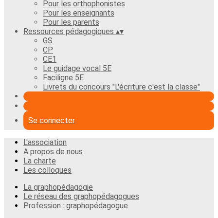
Pour les orthophonistes
Pour les enseignants
Pour les parents
Ressources pédagogiques
▴
▾
GS
CP
CE1
Le guidage vocal 5E
Faciligne 5E
Livrets du concours "L'écriture c'est la classe"
Se connecter
L'association
A propos de nous
La charte
Les colloques
La graphopédagogie
Le réseau des graphopédagogues
Profession : graphopédagogue