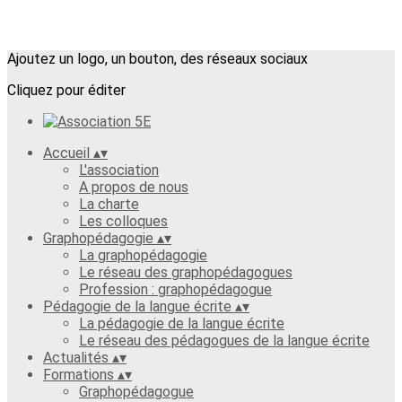
Ajoutez un logo, un bouton, des réseaux sociaux
Cliquez pour éditer
Accueil
▴
▾
L'association
A propos de nous
La charte
Les colloques
Graphopédagogie
▴
▾
La graphopédagogie
Le réseau des graphopédagogues
Profession : graphopédagogue
Pédagogie de la langue écrite
▴
▾
La pédagogie de la langue écrite
Le réseau des pédagogues de la langue écrite
Actualités
▴
▾
Formations
▴
▾
Graphopédagogue