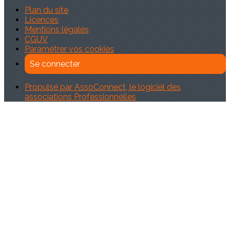
Plan du site
Licences
Mentions légales
CGUV
Paramétrer vos cookies
Se connecter
Propulsé par AssoConnect, le logiciel des
associations Professionnelles