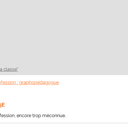
la classe"
ofession : graphopédagogue
5E
fession, encore trop méconnue.