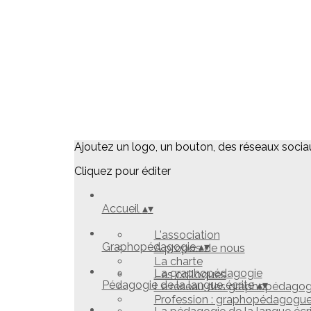
Ajoutez un logo, un bouton, des réseaux socia
Cliquez pour éditer
Accueil
▴
▾
L'association
Graphopédagogie
▴
▾
A propos de nous
La charte
La graphopédagogie
Les colloques
Pédagogie de la langue écrite
▴
▾
Le réseau des graphopédago
Profession : graphopédagogu