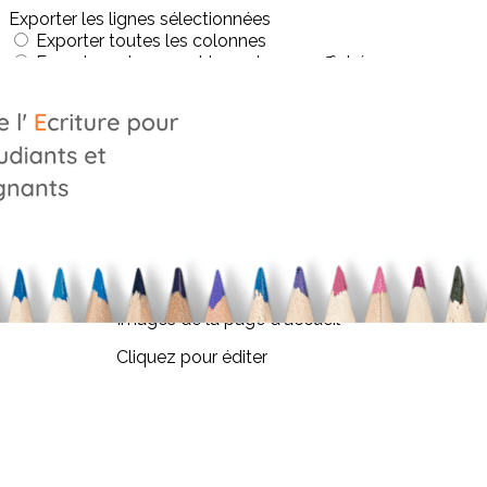
Exporter les lignes sélectionnées
Exporter toutes les colonnes
Exporter uniquement les colonnes affichées
Menu
<
>
La graphopédagogie
Le réseau des graphopédagogues
Profession : graphopédagogue
?>
Images de la page d'accueil
Cliquez pour éditer