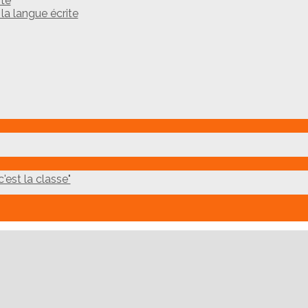
ite
a langue écrite
'est la classe"