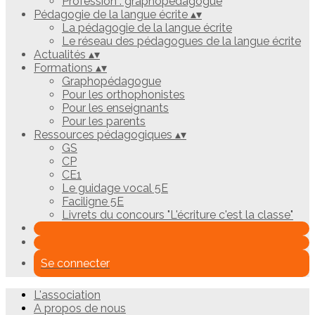
Profession : graphopédagogue
Pédagogie de la langue écrite
▴
▾
La pédagogie de la langue écrite
Le réseau des pédagogues de la langue écrite
Actualités
▴
▾
Formations
▴
▾
Graphopédagogue
Pour les orthophonistes
Pour les enseignants
Pour les parents
Ressources pédagogiques
▴
▾
GS
CP
CE1
Le guidage vocal 5E
Faciligne 5E
Livrets du concours "L'écriture c'est la classe"
Se connecter
L'association
A propos de nous