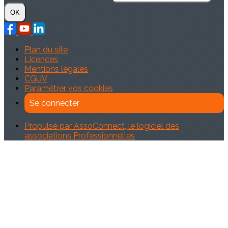
OK
Plan du site
Licences
Mentions légales
CGUV
Paramétrer vos cookies
Se connecter
Propulsé par AssoConnect, le logiciel des
associations Professionnelles